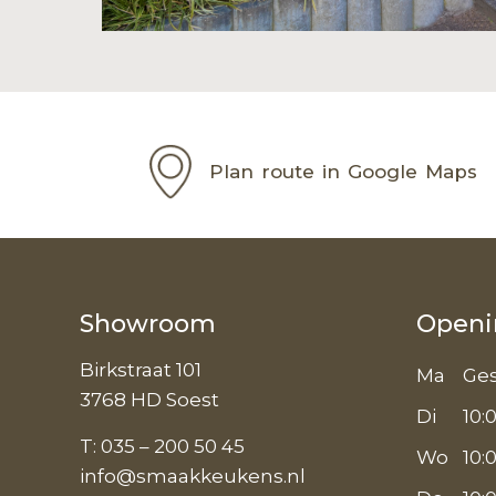
Plan route in Google Maps
Showroom
Openi
Birkstraat 101
Ma
Ges
3768 HD Soest
Di
10:0
T:
035 – 200 50 45
Wo
10:0
info@smaakkeukens.nl