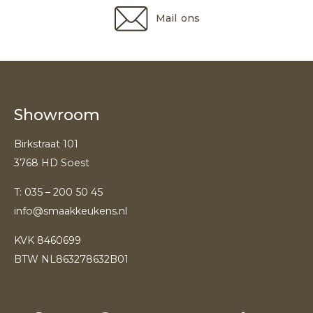
Mail ons
Showroom
Birkstraat 101
3768 HD Soest
T:
035 – 200 50 45
info@smaakkeukens.nl
KVK 8460699
BTW NL863278632B01