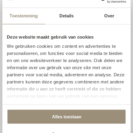
Toestemming
Details
Over
Deze website maakt gebruik van cookies
We gebruiken cookies om content en advertenties te
personaliseren, om functies voor social media te bieden
en om ons websiteverkeer te analyseren. Ook delen we
informatie over uw gebruik van onze site met onze
partners voor social media, adverteren en analyse. Deze
De montage ging erg soepel en
partners kunnen deze gegevens combineren met andere
snel
informatie die u aan ze heeft verstrekt of die ze hebben
verzameld op basis van uw gebruik van hun services.
Alle wensen die we hadden zijn
gerealiseerd en ook de montage ging
Alles toestaan
erg soepel en snel. We zijn zo blij met
het eindresultaat. Als je een