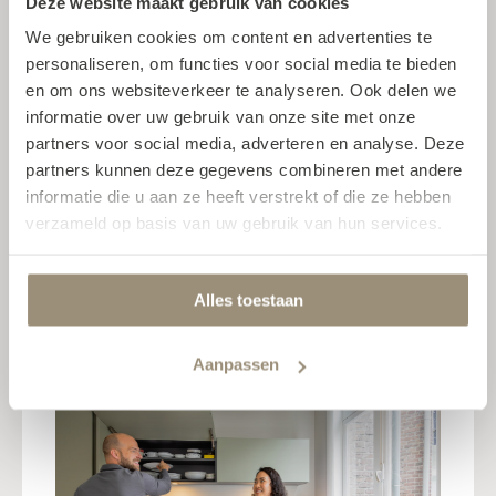
Door de kleur leeft het meer
Deze website maakt gebruik van cookies
We gebruiken cookies om content en advertenties te
De keuken heeft een strakke uitstraling,
personaliseren, om functies voor social media te bieden
maar door de olijfgroen/grijze tint krijgt
en om ons websiteverkeer te analyseren. Ook delen we
het meer leven. Het oogt ruim en voor
informatie over uw gebruik van onze site met onze
ons tweetjes is het een ideale keuken.
partners voor social media, adverteren en analyse. Deze
De materialen en kleuren zijn
partners kunnen deze gegevens combineren met andere
informatie die u aan ze heeft verstrekt of die ze hebben
zorgvuldig uitgekozen om een warme,
verzameld op basis van uw gebruik van hun services.
uitnodigende sfeer te creëren. SMAAK
keukens heeft onze verwachtingen
overtroffen en we zouden hen zeker
Alles toestaan
aanbevelen aan iedereen die op zoek is
naar een nieuwe keuken.
Aanpassen