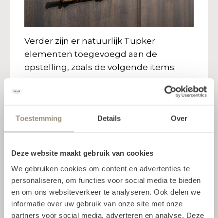
Verder zijn er natuurlijk Tupker
elementen toegevoegd aan de
opstelling, zoals de volgende items;
De grepen:
Deze zijn brons gesmeed en getorst in
een vormgeving die doet denken aan
Toestemming
Details
Over
een Liane tak.
De plint:
Deze website maakt gebruik van cookies
Messing, verouderd gepatineerd.
We gebruiken cookies om content en advertenties te
personaliseren, om functies voor social media te bieden
De Spiegel:
en om ons websiteverkeer te analyseren. Ook delen we
Afwerking ‘verouderd brons’
informatie over uw gebruik van onze site met onze
De plank:
partners voor social media, adverteren en analyse. Deze