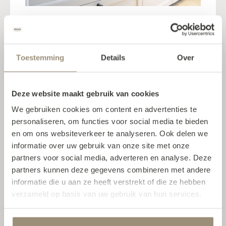
Wij hebben de keuken zelf
geplaatst en daar zijn wij trots
op.
Toestemming
Details
Over
Wij hebben de keuken zelf geplaatst en
daar zijn wij trots op en ook smaak
Deze website maakt gebruik van cookies
keukens gaf de complimenten voor de
We gebruiken cookies om content en advertenties te
strakke montage. Al met al zijn wij
personaliseren, om functies voor social media te bieden
ontzettend verguld met het
en om ons websiteverkeer te analyseren. Ook delen we
eindresultaat en zijn blij dat wij bij
informatie over uw gebruik van onze site met onze
SMAAK keukens zijn binnengestapt
partners voor social media, adverteren en analyse. Deze
partners kunnen deze gegevens combineren met andere
informatie die u aan ze heeft verstrekt of die ze hebben
verzameld op basis van uw gebruik van hun services.