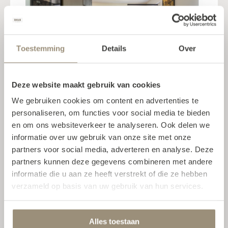
Toestemming
Details
Over
Deze website maakt gebruik van cookies
Ze konden onze wensen
We gebruiken cookies om content en advertenties te
visualiseren
personaliseren, om functies voor social media te bieden
en om ons websiteverkeer te analyseren. Ook delen we
Wat ook hielp, was hun 3D-programma.
informatie over uw gebruik van onze site met onze
Daarmee konden ze onze wensen
partners voor social media, adverteren en analyse. Deze
precies visualiseren, inclusief
partners kunnen deze gegevens combineren met andere
informatie die u aan ze heeft verstrekt of die ze hebben
kleurencombinaties van de keuken en
verzameld op basis van uw gebruik van hun services.
de vloer. Met behulp van kleurstaaltjes
maakten we snel keuzes en kregen we
echt een goed gevoel bij het
Alles toestaan