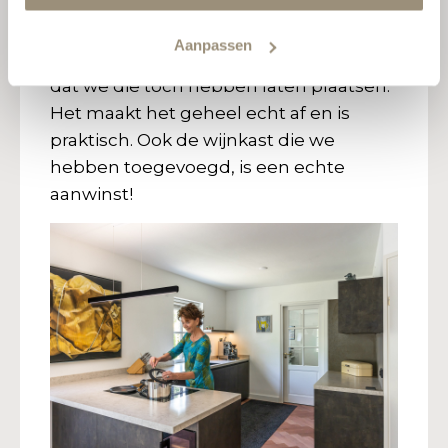
eindresultaat. Eerlijk is eerlijk: in eerste
instantie wilde ik géén spatrand tegen
Aanpassen
de wand, maar ik ben achteraf zó blij
dat we die toch hebben laten plaatsen.
Het maakt het geheel echt af en is
praktisch. Ook de wijnkast die we
hebben toegevoegd, is een echte
aanwinst!