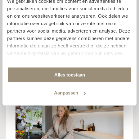
We gebruiken cookies om content en advertenties te
waren uitstekend. Eventuele vragen of
personaliseren, om functies voor social media te bieden
kleine aanpassingen werden snel en
en om ons websiteverkeer te analyseren. Ook delen we
efficiënt afgehandeld. SMAAK Keukens
informatie over uw gebruik van onze site met onze
heeft ervoor gezorgd dat alles naar
partners voor social media, adverteren en analyse. Deze
wens was, zelfs nadat de keuken
partners kunnen deze gegevens combineren met andere
geïnstalleerd was. Ik voelde me echt
informatie die u aan ze heeft verstrekt of die ze hebben
verzameld op basis van uw gebruik van hun services.
gehoord en gewaardeerd als klant. Mijn
keuken is geworden zoals ik het voor
ogen had en daar ben ik nog elke dag
Alles toestaan
blij mee!
Aanpassen