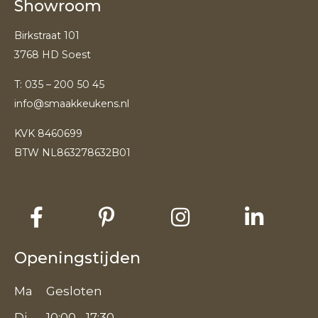
Showroom
Birkstraat 101
3768 HD Soest
T:
035 – 200 50 45
info@smaakkeukens.nl
KVK 8460699
BTW NL863278632B01
Openingstijden
Ma
Gesloten
Di
10:00 - 17:30