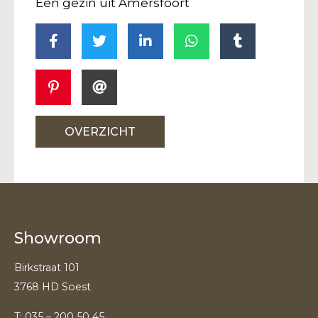
Een gezin uit Amersfoort
OVERZICHT
Showroom
Birkstraat 101
3768 HD Soest
T:
035 – 200 50 45