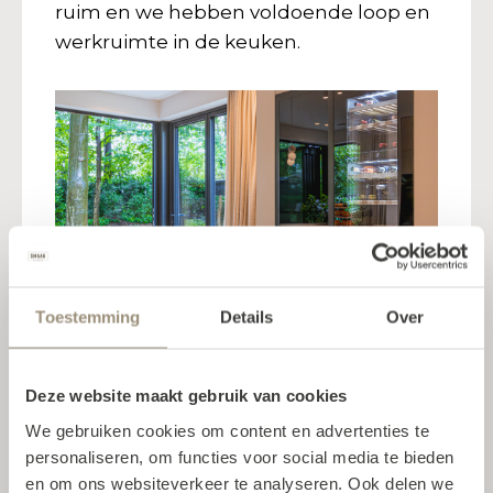
ruim en we hebben voldoende loop en
werkruimte in de keuken.
Toestemming
Details
Over
Het middelpunt van ons huis
Deze website maakt gebruik van cookies
We gebruiken cookies om content en advertenties te
Het kookeiland met zitruimte is
personaliseren, om functies voor social media te bieden
absoluut het middelpunt van ons huis.
en om ons websiteverkeer te analyseren. Ook delen we