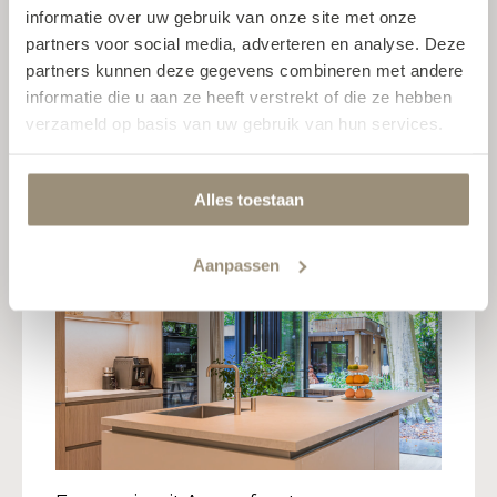
Onze kinderen genieten daar 's
informatie over uw gebruik van onze site met onze
ochtends van hun ontbijt en omdat het
partners voor social media, adverteren en analyse. Deze
eiland naar de tuin is gericht, voelt het
partners kunnen deze gegevens combineren met andere
alsof de keuken en de tuin in elkaar
informatie die u aan ze heeft verstrekt of die ze hebben
overlopen. Het is echt de plek waar we
verzameld op basis van uw gebruik van hun services.
als gezin samenkomen en van de
ruimte genieten.
Alles toestaan
Aanpassen