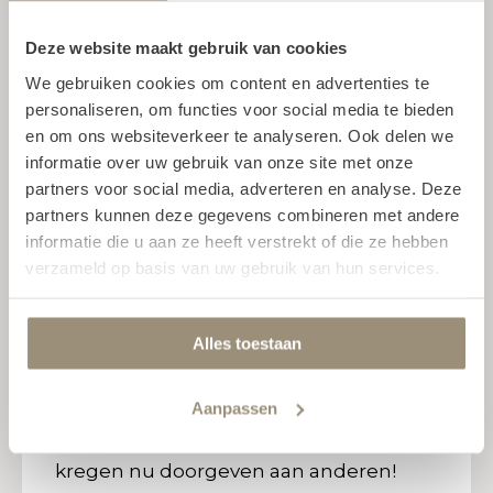
Deze website maakt gebruik van cookies
Meer werk en opbergruimte
We gebruiken cookies om content en advertenties te
personaliseren, om functies voor social media te bieden
Een ander uniek aspect is de lange
en om ons websiteverkeer te analyseren. Ook delen we
wand van het aanrecht. De vorige
informatie over uw gebruik van onze site met onze
bewoners hadden deze verlengd in het
partners voor social media, adverteren en analyse. Deze
raamkozijn door middel van een
partners kunnen deze gegevens combineren met andere
houten constructie, iets wat we
informatie die u aan ze heeft verstrekt of die ze hebben
stiekem ook wilden, maar niet zeker
verzameld op basis van uw gebruik van hun services.
wisten of het haalbaar was. SMAAK
Keukens dacht mee en maakte het
Alles toestaan
mogelijk. Dit leverde ons meer
werkruimte én extra opbergruimte op.
Aanpassen
We zijn zo tevreden over SMAAK
keukens dat we de tip die wij zelf
kregen nu doorgeven aan anderen!