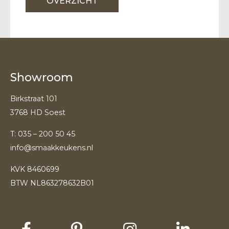
OVERZICHT
Showroom
Birkstraat 101
3768 HD Soest
T:
035 – 200 50 45
info@smaakkeukens.nl
KVK 8460699
BTW NL863278632B01