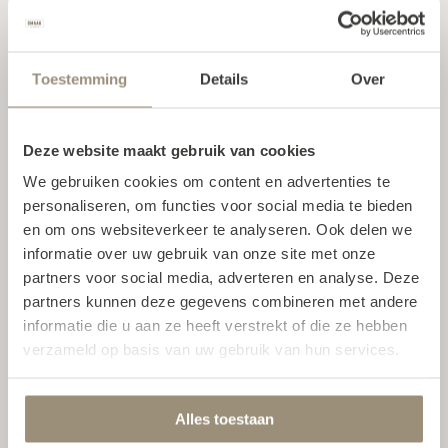
zijn ook de koeler en vriezer in de wand
verwerkt, net als de apothekerskast en
de Le Mans-kast met uitzwenkplateaus
Toestemming
Details
Over
voor pannen en voorraad.
Maar het hoogtepunt blijven de twee
Deze website maakt gebruik van cookies
vaatwassers van Miele met AutoDos, die
We gebruiken cookies om content en advertenties te
garant staan voor elk twintig
personaliseren, om functies voor social media te bieden
wasbeurten. Twee vaatwassers… wat
en om ons websiteverkeer te analyseren. Ook delen we
een zaligheid! Wij hebben vaak eters op
informatie over uw gebruik van onze site met onze
bezoek en terwijl de ene vaatwasser
partners voor social media, adverteren en analyse. Deze
partners kunnen deze gegevens combineren met andere
draait, kunnen we de andere alvast
informatie die u aan ze heeft verstrekt of die ze hebben
vullen. Zo blijft het aanrecht altijd netjes
verzameld op basis van uw gebruik van hun services.
opgeruimd.
Alles toestaan